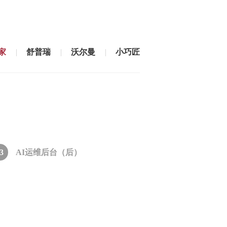
家
舒普瑞
沃尔曼
小巧匠
3
AI运维后台（后）