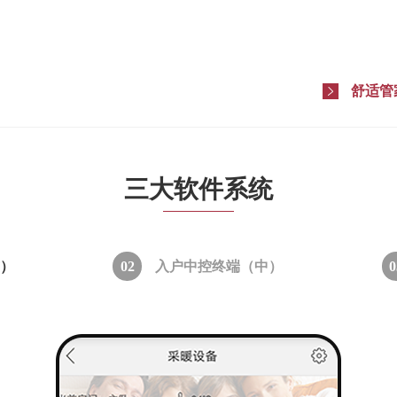
舒适管
三大软件系统
）
02
入户中控终端（中）
0