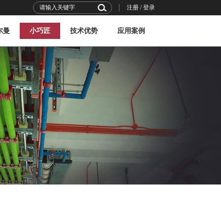
注册
/
登录
尔曼
小巧匠
技术优势
应用案例
行业观察
技术力量
技术前沿
技术标准
平层案例
复式案例
别墅案例
商用案例