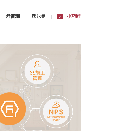
舒普瑞
沃尔曼
小巧匠