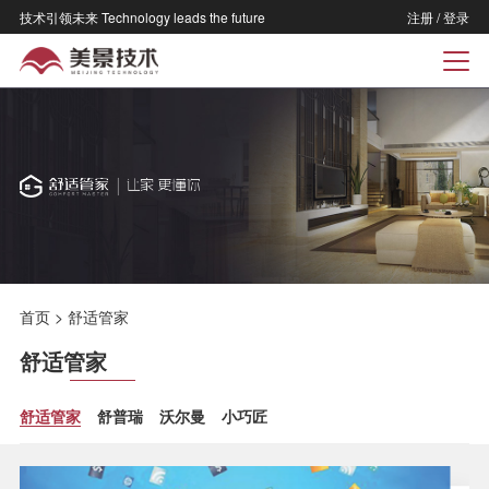
技术引领未来 Technology leads the future
注册
/
登录
首页
>
舒适管家
舒适管家
舒适管家
舒普瑞
沃尔曼
小巧匠